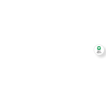
주식회사 에이지엠
대표이사 : 김병영
주소 : 경기 김포시 통진읍 애기봉로573번길 28-1
사업자등록번호 : 473-88-03260
TEL : 031-997-0700
FAX : 031-996-6886
E-MAIL : agm9970700@naver.com