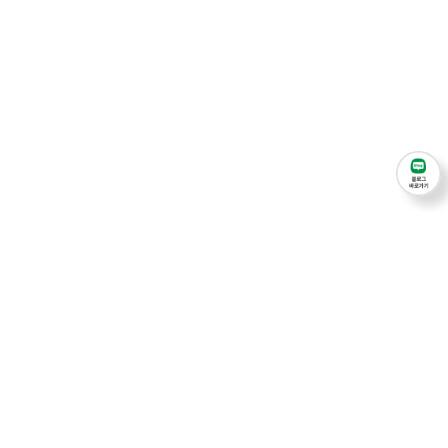
주식회사 에이지엠
대표이사 : 김병영
주소 : 경기 김포시 통진읍 애기봉로573번길 28-1
사업자등록번호 : 473-88-03260
TEL : 031-997-0700
FAX : 031-996-6886
E-MAIL : agm9970700@naver.com
© 2023 AGM. All rights reserved.
Desigend by WebSite.co.kr