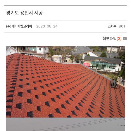
경기도 용인시 시공
(주)에이지엠코리아
2023-08-24
조회수
801
첨부파일
(
2
)