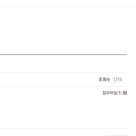
내장재
합성목재
조회수
1,119
첨부파일
(
1
)