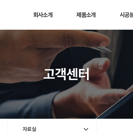
회사소개
제품소개
시공
인사말
외장재
시공
조직도
내장재
견적
오시는길
지붕재
고객센터
인증현황
합성목재
방수시트
방수재
바닥재
아스팔트
자료실