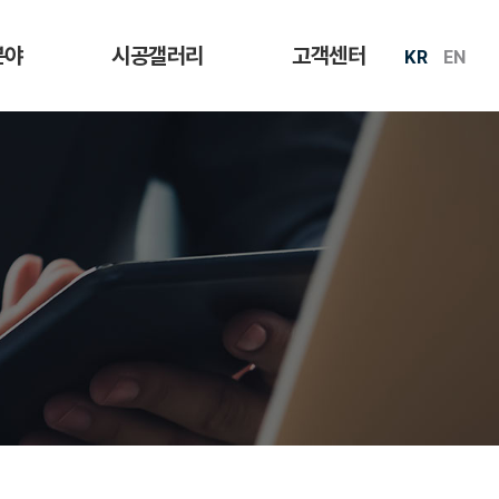
분야
시공갤러리
고객센터
KR
EN
지원
써모루프
공지사항
문의
스페니쉬에코롤슁글
온라인상담
에코롤슁글
대리점개설문의
육각슁글
동영상
방수재
자료실
바닥재
써모사이딩
이지기와